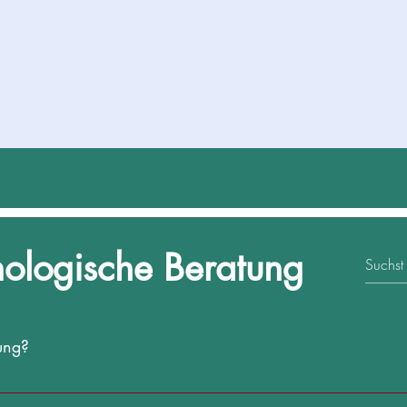
ologische Beratung
ung?
ein professioneller Dienst, der Individuen und Gruppen hilft, emoti