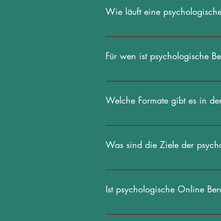
verhaltensbezogene Herausforderun
Wie läuft eine psychologisch
Wachstum zu fördern.
Die psychologische Online Beratun
Bedürfnisse und Probleme des Klie
Für wen ist psychologische B
Bewältigung entwickelt.
Sie ist für jeden geeignet, der Un
sucht, einschließlich Stress, Bezi
Welche Formate gibt es in de
Psychologische Online Beratung kan
und Vorlieben des Klienten.
Was sind die Ziele der psych
Ziele sind die Verbesserung des ps
Selbstfürsorge und die Unterstützun
Ist psychologische Online Ber
Ja, die Gespräche sind streng vertr