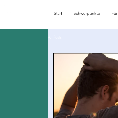
Mein
Start
Schwerpunkte
Für
Gedankenzimmer
All Posts