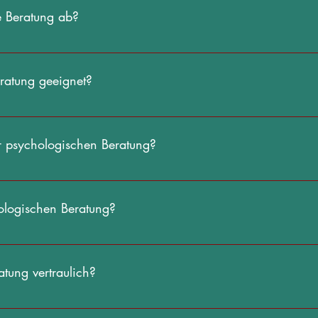
gen zu bewältigen. Sie zielt darauf ab, das Wohlbefinden zu verbe
e Beratung ab?
g umfasst vertrauliche Gespräche, in denen mit Empathie und ohne 
nten eingegangen wird. Gemeinsam werden Probleme geklärt, Ziele g
eratung geeignet?
terstützung bei der Bewältigung von psychischen, emotionalen oder
ehungsproblemen, Depressionen, Angstzuständen und vielem mehr.
r psychologischen Beratung?
n als Einzel-, Paar-, Familien- oder Gruppengespräch stattfinden,
ologischen Beratung?
ychischen Wohlbefindens, die Entwicklung von Bewältigungsstrategi
g bei der persönlichen Entwicklung.
atung vertraulich?
aulich, um eine sichere und offene Umgebung zu gewährleisten, in de